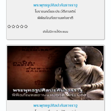
พระพุทธรูปศิลปะคันธารราฐ
โบราณคดีและประวัติศาสตร์
พิพิธภัณฑ์สถานแห่งชาติ
ยังไม่มีการให้คะแนน
พระพุทธรูปศิลปะคันธารราฐ