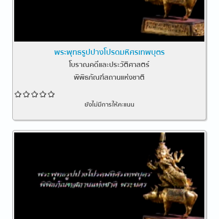
พระพุทธรูปปางโปรดมหิศรเทพบุตร
โบราณคดีและประวัติศาสตร์
พิพิธภัณฑ์สถานแห่งชาติ
ยังไม่มีการให้คะแนน