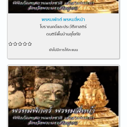
พรหมพักต์ พรหมสี่หน้า
โบราณคดีและประวัติศาสตร์
ดนตรีพื้นบ้านสุโขทัย
ยังไม่มีการให้คะแนน