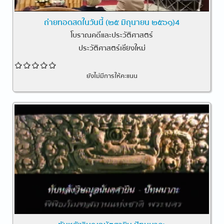
ถ่ายทอดสดในวันนี้ (๒๕ มิถุนายน ๒๕๖๑)4
โบราณคดีและประวัติศาสตร์
ประวัติศาสตร์เชียงใหม่
ยังไม่มีการให้คะแนน