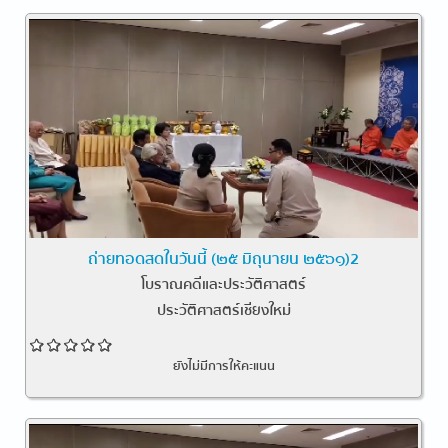
ถ่ายทอดสดในวันนี้ (๒๕ มิถุนายน ๒๕๖๑)2
โบราณคดีและประวัติศาสตร์
ประวัติศาสตร์เชียงใหม่
ยังไม่มีการให้คะแนน