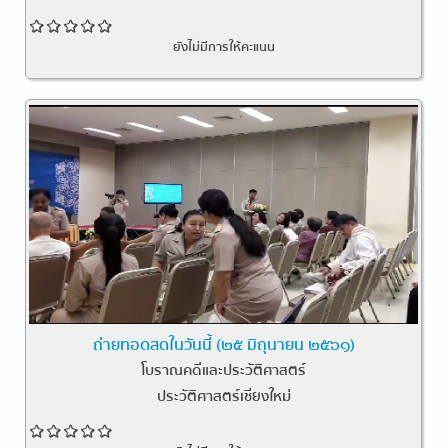
ยังไม่มีการให้คะแนน
ถ่ายทอดสดในวันนี้ (๒๕ มิถุนายน ๒๕๖๑)
โบราณคดีและประวัติศาสตร์
ประวัติศาสตร์เชียงใหม่