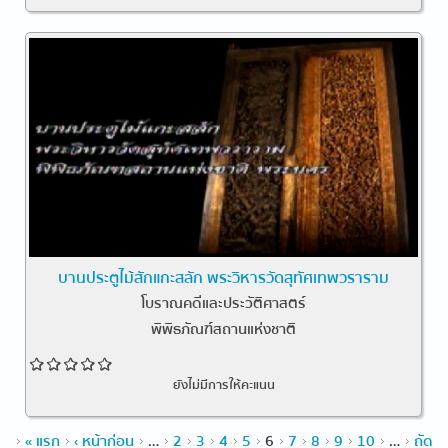
บานประตูไม้สักแกะสลัก พระวิหารวัดสุทัศเทพวราราม
โบราณคดีและประวัติศาสตร์
พิพิธภัณฑ์สถานแห่งชาติ
ยังไม่มีการให้คะแนน
หน้า
« แรก
‹ หน้าก่อน
…
2
3
4
5
6
7
8
9
10
…
ถัด