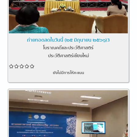
ถ่ายทอดสดในวันนี้ (๒๕ มิถุนายน ๒๕๖๑)3
โบราณคดีและประวัติศาสตร์
ประวัติศาสตร์เชียงใหม่
ยังไม่มีการให้คะแนน