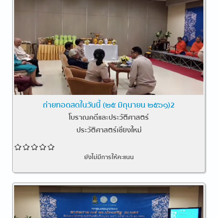
ถ่ายทอดสดในวันนี้ (๒๕ มิถุนายน ๒๕๖๑)2
โบราณคดีและประวัติศาสตร์
ประวัติศาสตร์เชียงใหม่
ยังไม่มีการให้คะแนน