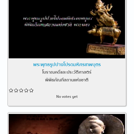
พระพุทธรูปปางโปรดมหิศรเทพบุตร
โบราณคดีและประวัติศาสตร์
พิพิธภัณฑ์สถานแห่งชาติ
No votes yet