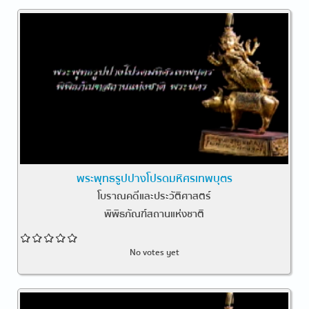
พระพุทธรูปปางโปรดมหิศรเทพบุตร
โบราณคดีและประวัติศาสตร์
พิพิธภัณฑ์สถานแห่งชาติ
No votes yet