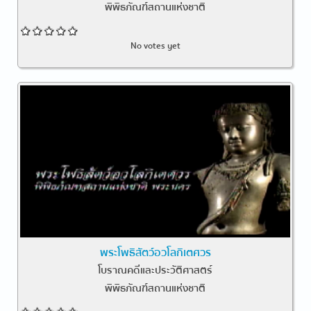
พิพิธภัณฑ์สถานแห่งชาติ
No votes yet
พระโพธิสัตว์อวโลกิเตศวร
โบราณคดีและประวัติศาสตร์
พิพิธภัณฑ์สถานแห่งชาติ