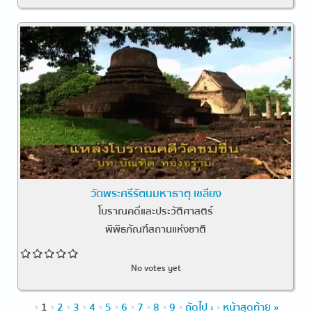
วัดพระศรีรัตนมหาธาตุ เชลียง
โบราณคดีและประวัติศาสตร์
พิพิธภัณฑ์สถานแห่งชาติ
No votes yet
Pages
1
2
3
4
5
6
7
8
9
ถัดไป ›
หน้าสุดท้าย »