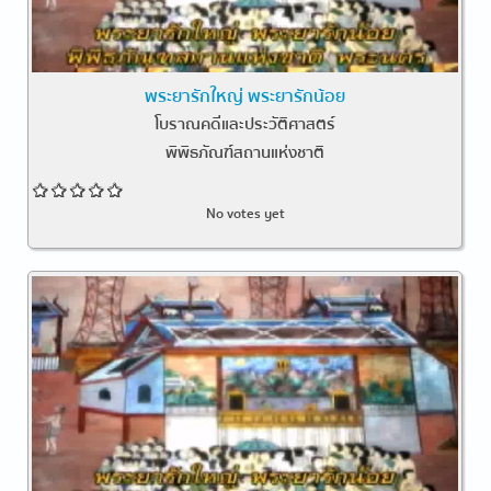
พระยารักใหญ่ พระยารักน้อย
โบราณคดีและประวัติศาสตร์
พิพิธภัณฑ์สถานแห่งชาติ
No votes yet