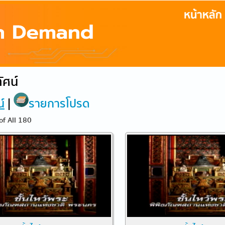
ัศน์
น์
|
รายการโปรด
of All 180