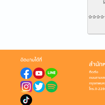
โ
Pages
ติดตามได้ที่
สำนักห
ติดต่อ
ถนนสามเสน
กรุงเทพม
โทร. 0-22