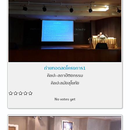
ถ่ายทอดสดโครงการ1
ศิลปะ-สถาปัตยกรรม
ศิลปะสมัยสุโขทัย
No votes yet