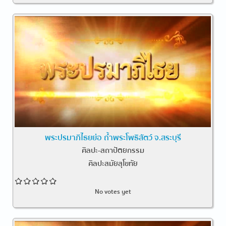
พระปรมาภิไธยย่อ ถ้ำพระโพธิสัตว์ จ.สระบุรี
ศิลปะ-สถาปัตยกรรม
ศิลปะสมัยสุโขทัย
No votes yet