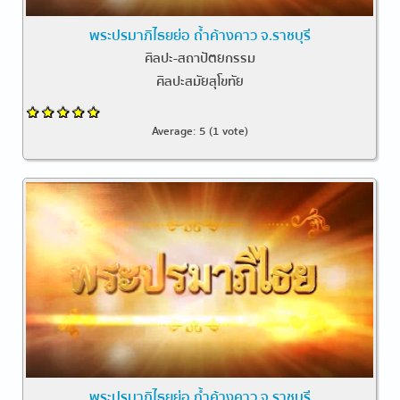
พระปรมาภิไธยย่อ ถ้ำค้างคาว จ.ราชบุรี
ศิลปะ-สถาปัตยกรรม
ศิลปะสมัยสุโขทัย
Average:
5
(
1
vote)
พระปรมาภิไธยย่อ ถ้ำค้างคาว จ.ราชบุรี