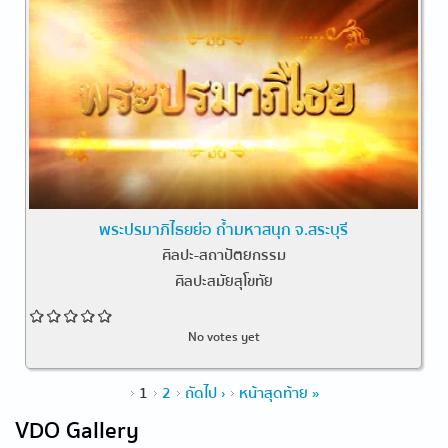
พระปรมาภิไธยย่อ ถ้ำมหาสนุก จ.สระบุรี
ศิลปะ-สถาปัตยกรรม
ศิลปะสมัยสุโขทัย
No votes yet
Pages
1
2
ถัดไป ›
หน้าสุดท้าย »
VDO Gallery