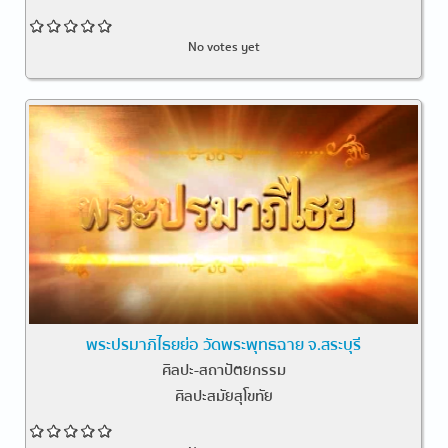
No votes yet
พระปรมาภิไธยย่อ วัดพระพุทธฉาย จ.สระบุรี
ศิลปะ-สถาปัตยกรรม
ศิลปะสมัยสุโขทัย