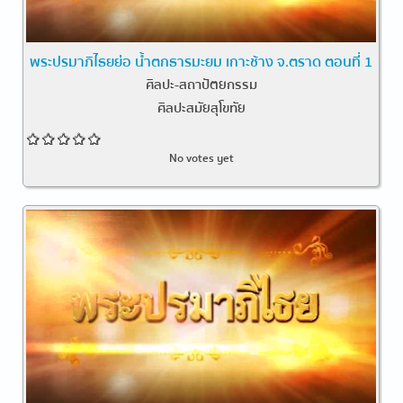
พระปรมาภิไธยย่อ น้ำตกธารมะยม เกาะช้าง จ.ตราด ตอนที่ 1
ศิลปะ-สถาปัตยกรรม
ศิลปะสมัยสุโขทัย
No votes yet