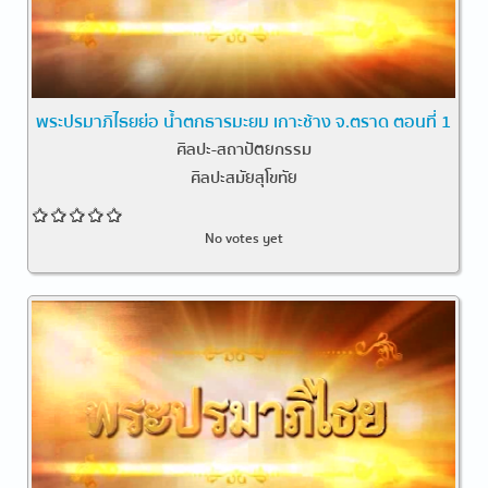
พระปรมาภิไธยย่อ น้ำตกธารมะยม เกาะช้าง จ.ตราด ตอนที่ 1
ศิลปะ-สถาปัตยกรรม
ศิลปะสมัยสุโขทัย
No votes yet