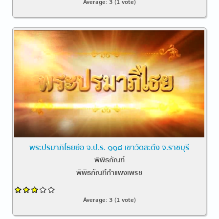
Average:
3
(
1
vote)
พระปรมาภิไธยย่อ จ.ป.ร. ๑๑๘ เขาวัดสะดึง จ.ราชบุรี
พิพิธภัณฑ์
พิพิธภัณฑ์กำแพงเพรช
Average:
3
(
1
vote)