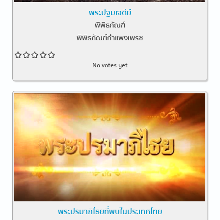
พระปฐมเจดีย์
พิพิธภัณฑ์
พิพิธภัณฑ์กำแพงเพรช
No votes yet
พระปรมาภิไธยที่พบในประเทศไทย