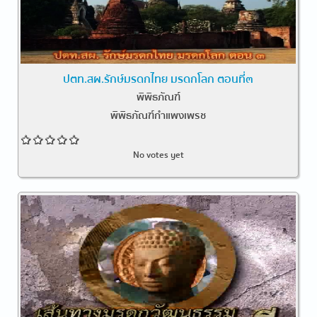
ปตท.สผ.รักษ์มรดกไทย มรดกโลก ตอนที่๓
พิพิธภัณฑ์
พิพิธภัณฑ์กำแพงเพรช
No votes yet