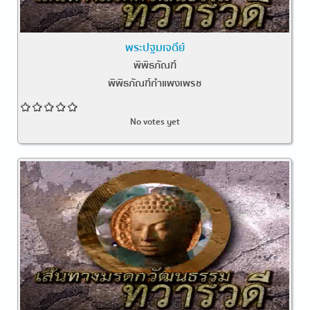
พระปฐมเจดีย์
พิพิธภัณฑ์
พิพิธภัณฑ์กำแพงเพรช
No votes yet