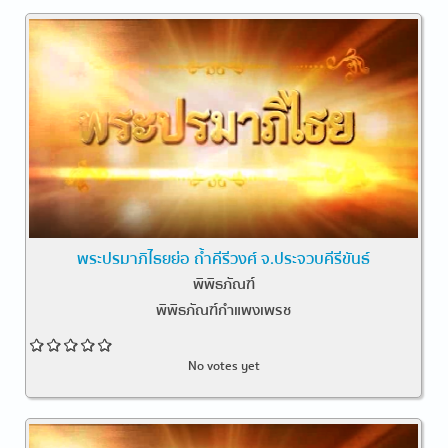
พระปรมาภิไธยย่อ ถ้ำคีรีวงศ์ จ.ประจวบคีรีขันธ์
พิพิธภัณฑ์
พิพิธภัณฑ์กำแพงเพรช
No votes yet