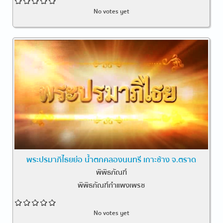
No votes yet
พระปรมาภิไธยย่อ น้ำตกคลองนนทรี เกาะช้าง จ.ตราด
พิพิธภัณฑ์
พิพิธภัณฑ์กำแพงเพรช
No votes yet