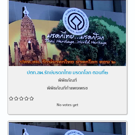
ปตท.สผ.รักษ์มรดกไทย มรดกโลก ตอนที่๒
พิพิธภัณฑ์
พิพิธภัณฑ์กำแพงเพรช
No votes yet