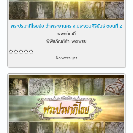
พระปรมาภิไธยย่อ ถ้ำพระยานคร จ.ประจวบคีรีขันธ์ ตอนที่ 2
พิพิธภัณฑ์
พิพิธภัณฑ์กำแพงเพรช
No votes yet