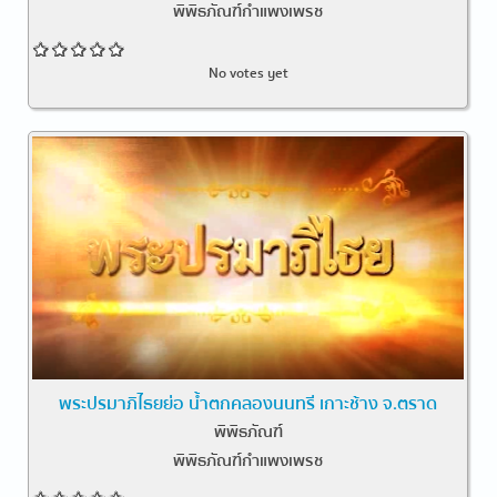
พิพิธภัณฑ์กำแพงเพรช
No votes yet
พระปรมาภิไธยย่อ น้ำตกคลองนนทรี เกาะช้าง จ.ตราด
พิพิธภัณฑ์
พิพิธภัณฑ์กำแพงเพรช