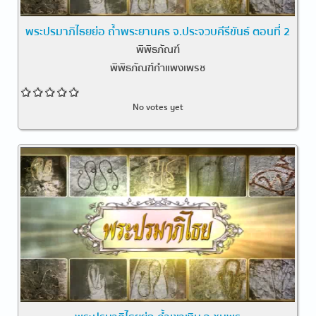
พระปรมาภิไธยย่อ ถ้ำพระยานคร จ.ประจวบคีรีขันธ์ ตอนที่ 2
พิพิธภัณฑ์
พิพิธภัณฑ์กำแพงเพรช
No votes yet