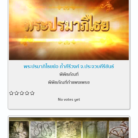
พระปรมาภิไธยย่อ ถ้ำคีรีวงศ์ จ.ประจวบคีรีขันธ์
พิพิธภัณฑ์
พิพิธภัณฑ์กำแพงเพรช
No votes yet