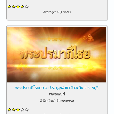
Average:
4
(
1
vote)
พระปรมาภิไธยย่อ จ.ป.ร. ๑๑๘ เขาวัดสะดึง จ.ราชบุรี
พิพิธภัณฑ์
พิพิธภัณฑ์กำแพงเพรช