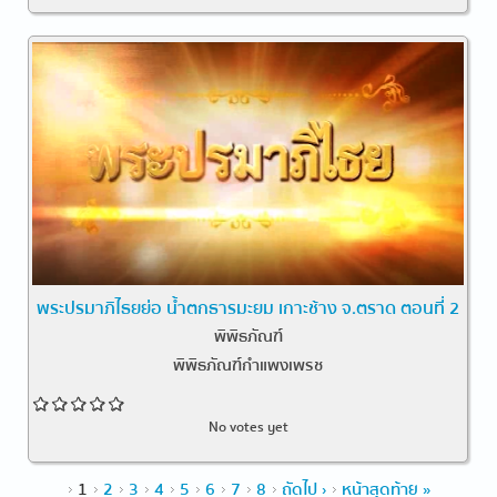
พระปรมาภิไธยย่อ น้ำตกธารมะยม เกาะช้าง จ.ตราด ตอนที่ 2
พิพิธภัณฑ์
พิพิธภัณฑ์กำแพงเพรช
No votes yet
Pages
1
2
3
4
5
6
7
8
ถัดไป ›
หน้าสุดท้าย »