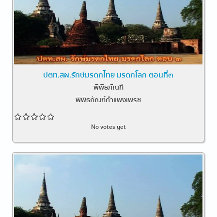
ปตท.สผ.รักษ์มรดกไทย มรดกโลก ตอนที่๓
พิพิธภัณฑ์
พิพิธภัณฑ์กำแพงเพรช
No votes yet