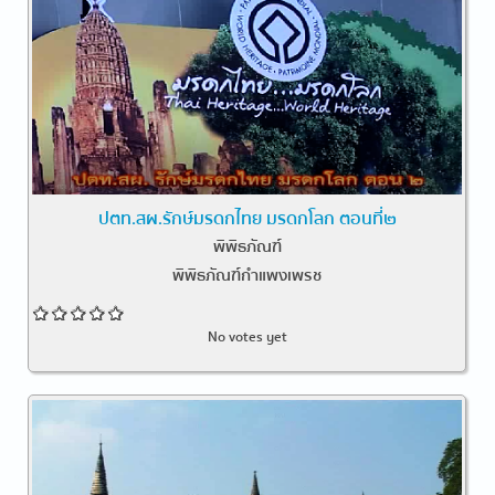
ปตท.สผ.รักษ์มรดกไทย มรดกโลก ตอนที่๒
พิพิธภัณฑ์
พิพิธภัณฑ์กำแพงเพรช
No votes yet