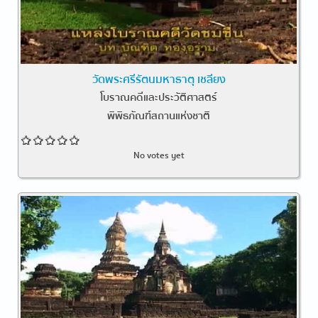
วัดพระศรีรัตนมหาธาตุ เชลียง
โบราณคดีและประวัติศาสตร์
พิพิธภัณฑ์สถานแห่งชาติ
No votes yet