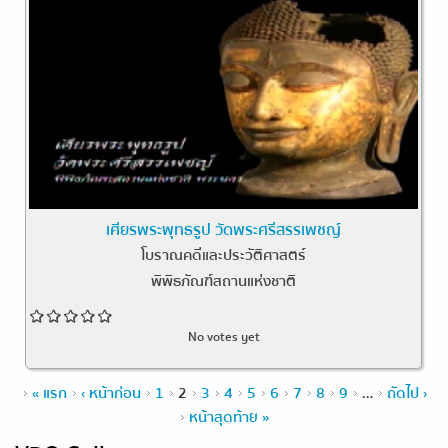
เศียรพระพุทธรูป วัดพระศรีสรรเพชญ์
โบราณคดีและประวัติศาสตร์
พิพิธภัณฑ์สถานแห่งชาติ
No votes yet
Pages
« แรก
‹ หน้าก่อน
1
2
3
4
5
6
7
8
9
…
ถัดไป ›
หน้าสุดท้าย »