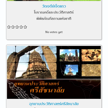
วัดเจดีย์เจ็ดแถว
โบราณคดีและประวัติศาสตร์
พิพิธภัณฑ์สถานแห่งชาติ
No votes yet
อุทยานประวัติศาสตร์ศรีสัชนาลัย