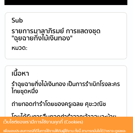
Sub
รายการมาลาภิรมย์ การแสดงชุด
"ฉุยฉายกิ่งไม้เงินทอง"
หมวด:
เนื้อหา
รำฉุยฉายกิ่งไม้เงินทอง เป็นการรำเบิกโรงละคร
ไทยชุดหนึ่ง
ถ่ายทอดท่ารำโดยของครูเฉลย ศุขะวณิช
โดยได้รับการสืบทอดท่ารำจากเจ้าจอมละม้าย
เว็บไซต์ของเรามีการใช้งานคุกกี้ (Cookies)
และเจ้าจอมมารดาสายใน รัชกาลที่5
เพื่อมอบประสบการณ์ที่ดีในการใช้งานให้กับผู้ใช้งาน ทั้งนี้ สามารถมั่นใจได้ว่าเราจะดูแลและ