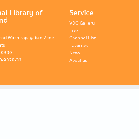
al Library of
Service
and
VDO Gallery
Live
oad Wachirapayaban Zone
Channel List
nty
Favorites
10300
News
80-9828-32
About us