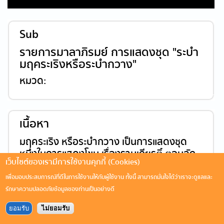
Sub
รายการมาลาภิรมย์ การแสดงชุด "ระบำ
มฤคระเริงหรือระบำกวาง"
หมวด:
เนื้อหา
มฤคระเริง หรือระบำกวาง เป็นการแสดงชุด
หนึ่งในการแสดงโขน เรื่องรามเกียรติ์ ตอนลัก
เว็บไซต์ของเรามีการใช้งานคุกกี้ (Cookies)
นางสีดา
เพื่อมอบประสบการณ์ที่ดีในการใช้งานให้กับผู้ใช้งาน ทั้งนี้ สามารถมั่นใจได้ว่าเราจะดูแลและ
รักษาความปลอดภัยข้อมูลของท่านเป็นอย่างดี
ยอมรับ
ไม่ยอมรับ