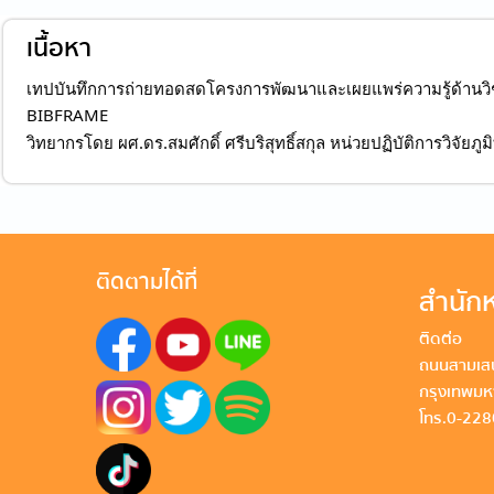
เนื้อหา
เทปบันทึกการถ่ายทอดสดโครงการพัฒนาและเผยแพร่ความรู้ด้านวิช
BIBFRAME
วิทยากรโดย ผศ.ดร.สมศักดิ์ ศรีบริสุทธิ์สกุล หน่วยปฏิบัติการวิ
ติดตามได้ที่
สำนักห
ติดต่อ
ถนนสามเสน
กรุงเทพม
โทร. 0-22