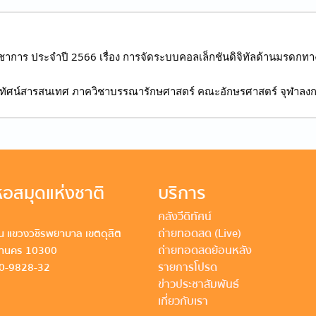
าการ ประจำปี 2566 เรื่อง การจัดระบบคอลเล็กชันดิจิทัลด้านมรดกท
จัยภูมิทัศน์สารสนเทศ ภาควิชาบรรณารักษศาสตร์ คณะอักษรศาสตร์ จุฬาลง
อสมุดแห่งชาติ
บริการ
คลังวีดิทัศน์
ถ่ายทอดสด (Live)
 แขวงวชิรพยาบาล เขตดุสิต
ถ่ายทอดสดย้อนหลัง
หานคร 10300
รายการโปรด
80-9828-32
ข่าวประชาสัมพันธ์
เกี่ยวกับเรา