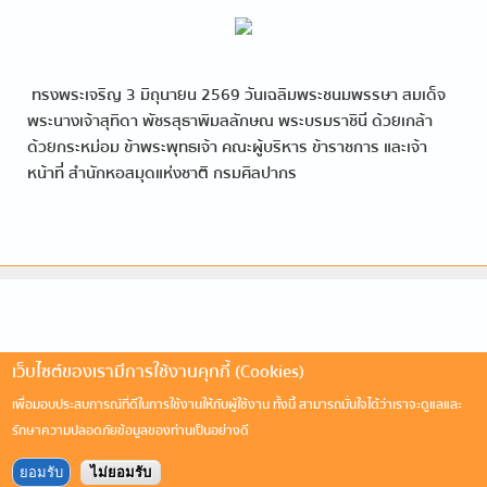
ทรงพระเจริญ 3 มิถุนายน 2569 วันเฉลิมพระชนมพรรษา สมเด็จ
พระนางเจ้าสุทิดา พัชรสุธาพิมลลักษณ พระบรมราชินี ด้วยเกล้า
ด้วยกระหม่อม ข้าพระพุทธเจ้า​ คณะผู้บริหาร ข้าราชการ​ และเจ้า​
หน้าที่​ สำนัก​หอสมุด​แห่งชาติ​ กรมศิลปากร
เว็บไซต์ของเรามีการใช้งานคุกกี้ (Cookies)
เพื่อมอบประสบการณ์ที่ดีในการใช้งานให้กับผู้ใช้งาน ทั้งนี้ สามารถมั่นใจได้ว่าเราจะดูแลและ
รักษาความปลอดภัยข้อมูลของท่านเป็นอย่างดี
ยอมรับ
ไม่ยอมรับ