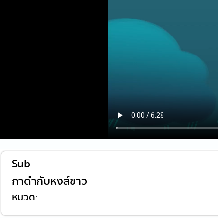
Sub
กาดำกับหงส์ขาว
หมวด: