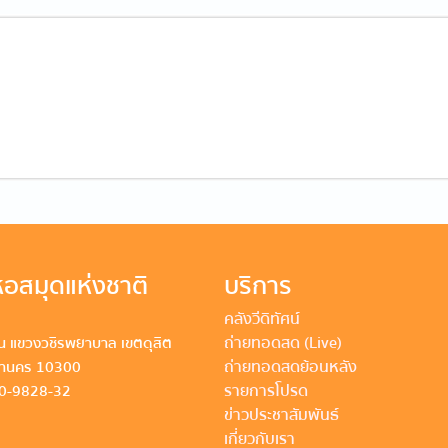
อสมุดแห่งชาติ
บริการ
คลังวีดิทัศน์
ถ่ายทอดสด (Live)
 แขวงวชิรพยาบาล เขตดุสิต
ถ่ายทอดสดย้อนหลัง
หานคร 10300
รายการโปรด
80-9828-32
ข่าวประชาสัมพันธ์
เกี่ยวกับเรา