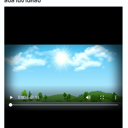
สืบสานงานศิลป์”