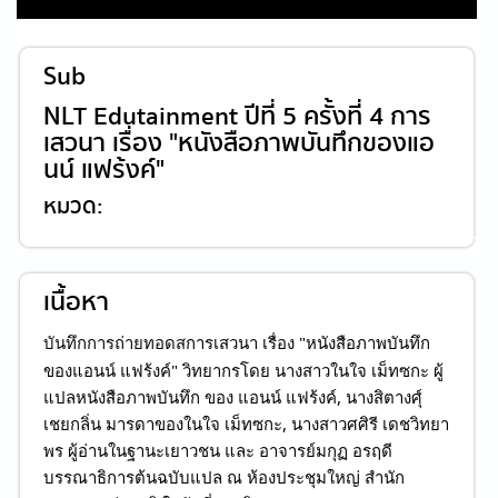
Sub
NLT Edutainment ปีที่ 5 ครั้งที่ 4 การ
เสวนา เรื่อง "หนังสือภาพบันทึกของแอ
นน์ แฟร้งค์"
หมวด:
เนื้อหา
การเสวนา เรื่อง "หนังสือภาพบันทึก
บันทึกการถ่ายทอดส
ของแอนน์ แฟร้งค์" วิทยากรโดย นางสาวในใจ เม็ทซกะ ผู้
แปลหนังสือภาพบันทึก ของ แอนน์ แฟร้งค์, นางสิตางศุ์
เชยกลิ่น มารดาของในใจ เม็ทซกะ, นางสาวศศิรี เดชวิทยา
พร ผู้อ่านในฐานะเยาวชน และ อาจารย์มกุฏ อรฤดี
บรรณาธิการต้นฉบับแปล ณ ห้องประชุมใหญ่ สำนัก