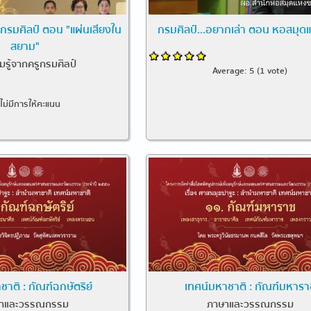
ูกรมศิลป์ ตอน "แผ่นเสียงใน
กรมศิลป์...อยากเล่า ตอน หอสมุดแ
สยาม"
มรู้จากครูกรมศิลป์
Average:
5
(
1
vote)
งไม่มีการให้คะแนน
าติ : กัณฑ์ฉกษัตริย์
เทศน์มหาชาติ : กัณฑ์มหารา
าและวรรณกรรม
ภาษาและวรรณกรรม