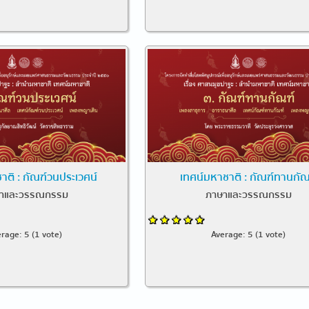
าติ : กัณฑ์วนประเวศน์
เทศน์มหาชาติ : กัณฑ์ทานกัณ
าและวรรณกรรม
ภาษาและวรรณกรรม
erage:
5
(
1
vote)
Average:
5
(
1
vote)