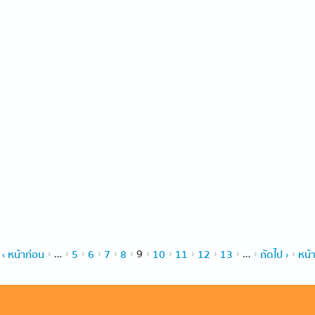
‹ หน้าก่อน
…
5
6
7
8
9
10
11
12
13
…
ถัดไป ›
หน้