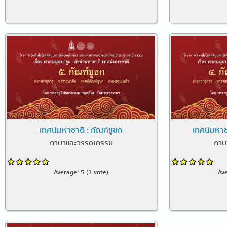
เทศน์มหาชาติ : กัณฑ์ชูชก
เทศน์มหาช
ภาษาและวรรณกรรม
ภาษ
Average:
5
(
1
vote)
Av