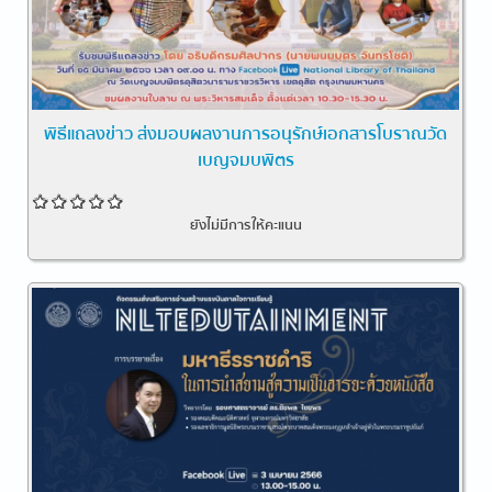
พิธีแถลงข่าว ส่งมอบผลงานการอนุรักษ์เอกสารโบราณวัด
เบญจมบพิตร
ยังไม่มีการให้คะแนน