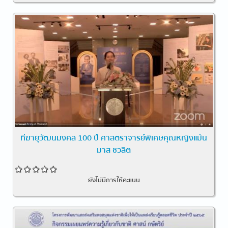
ทีฆายุวัฒนมงคล 100 ปี ศาสตราจารย์พิเศษคุณหญิงแม้น
มาส ชวลิต
ยังไม่มีการให้คะแนน