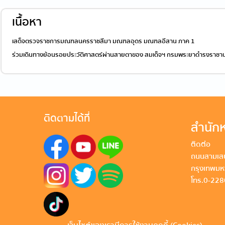
เนื้อหา
เสด็จตรวจราชการมณฑลนครราชสีมา มณฑลอุดร มณฑลอีสาน ภาค 1
ร่วมเดินทางย้อนรอยประวัติศาสตร์ผ่านสายตาของ สมเด็จฯ กรมพระยาดำรงราชาน
ติดตามได้ที่
สำนักห
ติดต่อ
ถนนสามเสน
กรุงเทพม
โทร. 0-22