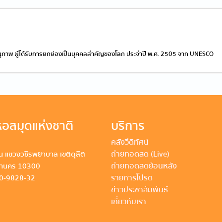
ุภาพ ผู้ได้รับการยกย่องเป็นบุคคลสำคัญของโลก ประจำปี พ.ศ. 2505 จาก UNESCO
อสมุดแห่งชาติ
บริการ
คลังวีดิทัศน์
ถ่ายทอดสด (Live)
 แขวงวชิรพยาบาล เขตดุสิต
ถ่ายทอดสดย้อนหลัง
หานคร 10300
รายการโปรด
80-9828-32
ข่าวประชาสัมพันธ์
เกี่ยวกับเรา