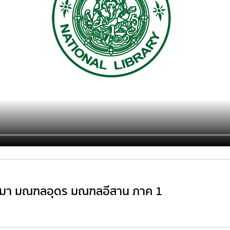
ีมา มณฑลอุดร มณฑลอีสาน ภาค 1