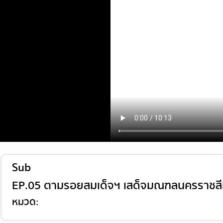
Sub
EP.05 ตามรอยสมเด็จฯ เสด็จมณฑลนครราชส
หมวด: