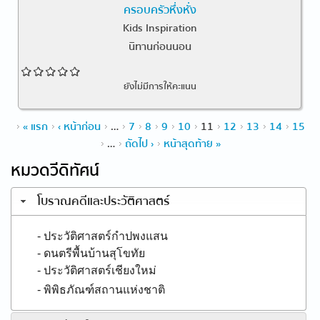
ครอบครัวหึ่งหั่ง
Kids Inspiration
นิทานก่อนนอน
ยังไม่มีการให้คะแนน
หน้า
« แรก
‹ หน้าก่อน
…
7
8
9
10
11
12
13
14
15
…
ถัดไป ›
หน้าสุดท้าย »
หมวดวีดิทัศน์
โบราณคดีและประวัติศาสตร์
- ประวัติศาสตร์กำปพงแสน
- ดนตรีพื้นบ้านสุโขทัย
- ประวัติศาสตร์เชียงใหม่
- พิพิธภัณฑ์สถานแห่งชาติ