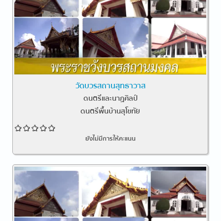
วัดบวรสถานสุทธาวาส
ดนตรีและนาฏศิลป์
ดนตรีพื้นบ้านสุโขทัย
ยังไม่มีการให้คะแนน