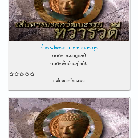
ถ้ำพระโพธิสัตว์ จังหวัดสระบุรี
ดนตรีและนาฏศิลป์
ดนตรีพื้นบ้านสุโขทัย
ยังไม่มีการให้คะแนน