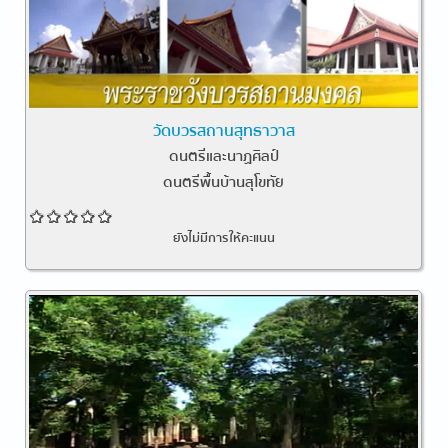
วัดบวรสถานสุทธาวาส
ดนตรีและนาฏศิลป์
ดนตรีพื้นบ้านสุโขทัย
ยังไม่มีการให้คะแนน