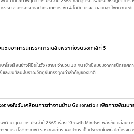
พัฒนาศักยภาพบุคลากร ประจำปี 2569 หลักสูตรการอบรมเชิงปฏิบัติการ เรื่อ
รม อาคารกรมศิลปากร เทเวศร์ ชั้น 4 โดยมี นางสาวขนิษฐา โชติกวณิชย์ 
ี่ยมชมอาคารนิทรรศการเฉลิมพระเกียรติรัชกาลที่ 5
โรงเรียนช่างฝีมือในวัง (ชาย) จำนวน 10 คน เข้าเยี่ยมชมอาคารนิทรรศการเฉ
ตร์ และชมศิลปะโบราณวัตถุอันทรงคุณค่าสำคัญของชาติ
et พลังขับเคลื่อนการทำงานข้าม Generation เพื่อการพัฒนาอง
รพัฒนาบุคลากร ประจำปี 2569 เรื่อง “Growth Mindset พลังขับเคลื่อนการท
ขนิษฐา โชติกวณิชย์ รองอธิบดีกรมศิลปากร เป็นประธานในพิธีเปิดโครงการ