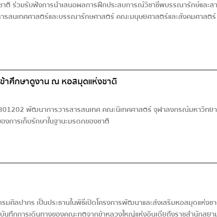
่งชาติ ร่วมรับฟังการนำเสนอผลการฝึกประสบการณ์วิชาชีพบรรณารักษ์และสาร
ชาสารสนเทศศาสตร์และบรรณารักษศาสตร์ คณะมนุษยศาสตร์และสังคมศาสตร์ ม
ข้าศึกษาดูงาน ณ หอสมุดแห่งชาติ
า 2801202 พัฒนาการวารสารสนเทศ คณะนิเทศศาสตร์ จุฬาลงกรณ์มหาวิทยาลัย จ
ัญของการเก็บรักษาในฐานะมรดกของชาติ
กรมศิลปากร เป็นประธานในพิธีเปิดโครงการพัฒนาและส่งเสริมหอสมุดแห่งชาติเ
ยาม บันทึกการเดินทางของคณะทูตจากข้าหลวงใหญ่แห่งอินเดียถึงราชสำนักส