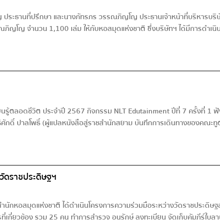
ระธานที่ปรึกษา และนางภัทรภร วรรณภิญโญ ประธานเจ้าหน้าที่บริหารบริษัท 
ภิญโญ จำนวน 1,100 เล่ม ให้กับหอสมุดแห่งชาติ ซึ่งบริษัทฯ ได้มีการดำเนิ
ยนรู้ตลอดชีวิต ประจำปี 2567 กิจกรรม NLT Edutainment ปีที่ 7 ครั้งที่ 1
ักดิ์ ปาลโพธิ์ (ผู้แปลหนังสือสู่ราชสำนักสยาม บันทึกการเดินทางของคณะ
วัดราชประดิษฐฯ
ำนักหอสมุดแห่งชาติ ได้ดำเนินโครงการความร่วมมือระหว่างวัดราชประดิษฐ
่เกี่ยวข้อง รวม 25 คน ทำการสำรวจ อนุรักษ์ ลงทะเบียน จัดเก็บคัมภีร์ใบล