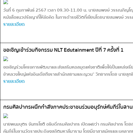
วันที่ 6 กุมภาพันธ์ 2567 เวลา 09.30-11.00 น. นายสมพงษ์ วรรณภิญโญ ป
หนังสือแนวปรัชญาที่ให้ข้อคิด ในการดำรงชีวิตที่เขียนโดยนายสมพงษ์ วรรณ
รายละเอียด
ขอเชิญเข้าร่วมกิจกรรม NLT Edutainment ปีที่ 7 ครั้งที่ 1
ขอเชิญร่วมโครงการพัฒนาและส่งเสริมหอสมุดแห่งชาติเพื่อให้เป็นแหล่งเรี
ข้าหลวงใหญ่แห่งอินเดียถึงราชสำนักสยามและญวน” วิทยากรโดย นายสุทธิศ
รายละเอียด
กรมศิลปากรผนึกกำลังภาคประชาชนร่วมอนุรักษ์คัมภีร์ใบลาน
นายพนมบุตร จันทรโชติ อธิบดีกรมศิลปากร เปิดเผยว่า กรมศิลปากร โดยส
คัมภีร์ใบลานวัดราชประดิษฐสถิตมหาสีมาราม โดยมีอาสาสมัครและบุคลากรที