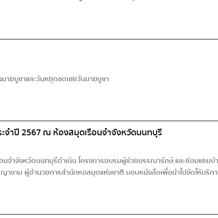
วันมาฆบูชาและวันหยุดชดเชยวันมาฆบูชา
ะจำปี 2567 ณ ห้องสมุดเรือนจำจังหวัดนนทบุรี
เรือนจำจังหวัดนนทบุรีดำเนิน โครงการอบรมผู้ช่วยบรรณารักษ์ และซ่อมแซมบำ
ญางาม ผู้อำนวยการสำนักหอสมุดแห่งชาติ มอบหนังสือเพื่อนำไปจัดให้บริกา