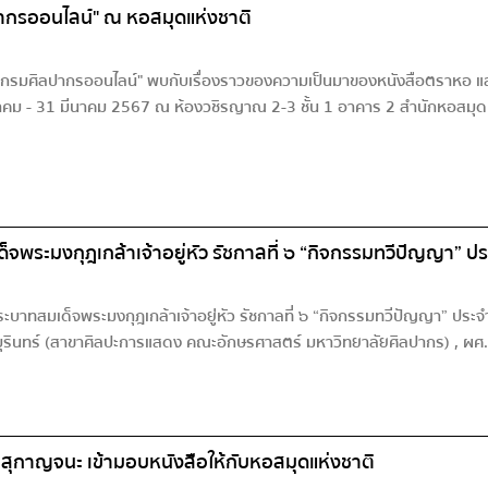
ากรออนไลน์" ณ หอสมุดแห่งชาติ
อกรมศิลปากรออนไลน์" พบกับเรื่องราวของความเป็นมาของหนังสือตราหอ แล
มกราคม - 31 มีนาคม 2567 ณ ห้องวชิรญาณ 2-3 ชั้น 1 อาคาร 2 สำนักหอสมุดแ
ระมงกุฎเกล้าเจ้าอยู่หัว รัชกาลที่ ๖ “กิจกรรมทวีปัญญา” ประ
บาทสมเด็จพระมงกุฎเกล้าเจ้าอยู่หัว รัชกาลที่ ๖ “กิจกรรมทวีปัญญา” ประจำ
๊ะบุรินทร์ (สาขาศิลปะการแสดง คณะอักษรศาสตร์ มหาวิทยาลัยศิลปากร) , ผศ
ดิ์ สุกาญจนะ เข้ามอบหนังสือให้กับหอสมุดแห่งชาติ