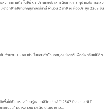
สนเทศศาสตร์ โดยมี ดร.ประสิทธิชัย เลิศรัตนเคหกาล ผู้อำนวยการกลุ่ม
หาวิทยาลัยราชภัฏสุราษฎร์ธานี จำนวน 2 ราย ณ ห้องประชุม 2203 ชั้น
ำนวน 15 คน เข้าเยี่ยมชนสำนักหอสมุดแห่งชาติ เพื่อส่งเสริมให้นิสิต
พื่อให้เป็นแหล่งเรียนรู้ตลอดชีวิต ประจำปี 2567 กิจกรรม NLT
ยามและญวน” มีนางสาวเนาวรัตน์ ปัญญางาม...