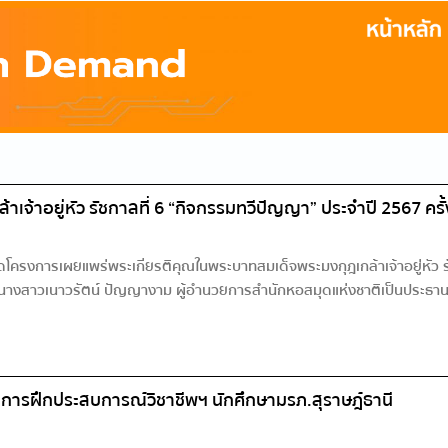
้าอยู่หัว รัชกาลที่ 6 “กิจกรรมทวีปัญญา” ประจำปี 2567 ครั้ง
ดโครงการเผยแพร่พระเกียรติคุณในพระบาทสมเด็จพระมงกุฎเกล้าเจ้าอยู่หัว รัช
นางสาวเนาวรัตน์ ปัญญางาม ผู้อำนวยการสำนักหอสมุดแห่งชาติเป็นประธานใน
การฝึกประสบการณ์วิชาชีพฯ นักศึกษามรภ.สุราษฎ์ธานี