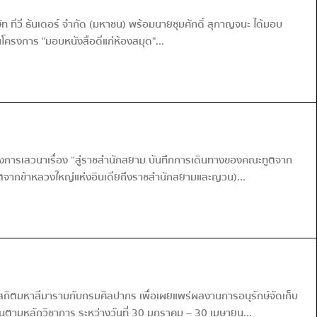
ทีวี ธันเดอร์ จำกัด (มหาชน) พร้อมนายชุมศักดิ์ สุกาญจนะ ได้มอบ
นโครงการ "มอบหนังสือดีแก่ห้องสมุด"...
 ฟังการเสวนาเรื่อง “สู่ราชสำนักสยาม บันทึกการเดินทางของคณะทูตจาก
ทูตจากข้าหลวงใหญ่แห่งอินเดียถึงราชสำนักสยามและญวน)...
สถิตมหาสีมารามกับกรมศิลปากร เพื่อเผยแพร่ผลงานการอนุรักษ์จัดเก็บ
านตามหลักวิชาการ ระหว่างวันที่ 30 มกราคม – 30 เมษายน...