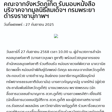
คณะจากจังหวัดภูเก็ต รับมอบหนังสือ
บริจาคจากมูลนิธิสมเด็จฯ กรมพระยา
ดำรงราชานุภาพฯ
วันที่เผยแพร่ : 27 กันยายน 2025
วันเสาร์ที่ 27 กันยายน 2568 เวลา 10.00 น. ผู้อำนวยการสำนัก
หอสมุดแห่งชาติ (นางสาวบุบผา ชูชาติ) พร้อมด้วยบุคลากรของ
สำนักหอสมุดแห่งชาติ ร่วมต้อนรับ หม่อมราชวงศ์พิศวาส นาควานิช
ธิดาพลโท หม่อมเจ้าพิศิษฐ์ดิศพงษ์ ดิศกุล และคณะจากจังหวัดภูเก็ต
ประกอบด้วย นายสำราญ สินธ์ทอง (เลขาธิการมูลนิธิอนุรักษ์
ทรัพยากรธรรมชาติอันดามัน) นางสาวกัญญาณัฐ นาครัตน์ (ผู้ช่วย
ประชาสัมพันธ์จังหวัดภูเก็ต) นางนวพรรณ พรายพรรณ (นัก
สื่อสารมวลชนชำนาญการ สวท.ภูเก็ต) นางสาวแพรศิตา เยี่ยมศิริ
(นักสื่อสารมวลชนปฏิบัติการ สวท.ภูเก็ต และผู้ช่วยศาสตราจารย์
ดร.รังสรรค์ พลสมัคร มหาวิทยาลัยราชภัฏภูเก็ต ร่วมหารือแนวทาง
การพัฒนาระบบเชื่อมโยงแหล่งการเรียนรู้มหาวิทยาลัยราชภัฏภูเก็ต