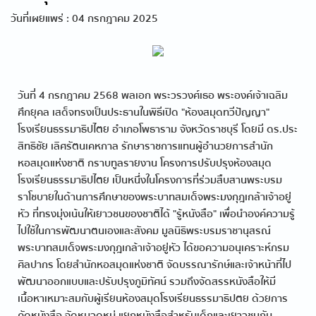
วันที่เผยแพร่ : 04 กรกฎาคม 2025
วันที่ 4 กรกฎาคม 2568 พลเอก พระวรวงศ์เธอ พระองค์เจ้าเฉลิม
ศึกยุคล เสด็จทรงเป็นประธานในพิธีเปิด "ห้องสมุดทวีปัญญา"
โรงเรียนธรรมาธิปไตย อำเภอโพธาราม จังหวัดราชบุรี โดยมี ดร.ประ
สิทธิชัย เลิศรัตนเคหกาล รักษาราชการแทนผู้อำนวยการสำนัก
หอสมุดแห่งชาติ กราบทูลรายงาน โครงการปรับปรุงห้องสมุด
โรงเรียนธรรมาธิปไตย เป็นหนึ่งในโครงการที่ร่วมสืบสานพระบรม
ราโชบายในด้านการศึกษาของพระบาทสมเด็จพระมงกุฎเกล้าเจ้าอยู่
หัว ที่ทรงมุ่งเน้นให้เยาวชนของชาติได้ "รู้หนังสือ" เพื่อนำองค์ความรู้
ไปใช้ในการพัฒนาตนเองและสังคม มูลนิธิพระบรมราชานุสรณ์
พระบาทสมเด็จพระมงกุฎเกล้าเจ้าอยู่หัว ได้ขอความอนุเคราะห์กรม
ศิลปากร โดยสำนักหอสมุดแห่งชาติ จัดบรรณารักษ์และเจ้าหน้าที่ไป
พัฒนาออกแบบและปรับปรุงภูมิทัศน์ รวมถึงจัดสรรหนังสือให้มี
เนื้อหาเหมาะสมกับผู้เรียนห้องสมุดโรงเรียนธรรมาธิปตย ด้วยการ
คัดหนังสือ จัดหมวดหมู่ แยกหนังสือสำหรับเด็กและเยาวชนกับ