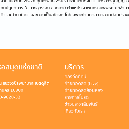
ิงาน เมื่อวันที่ 26-28 กุมภาพันธ์ 2565 มีรายนามดังนี้ 1. นางสาวสุกัญญ
รักษ์ปฏิบัติการ 3. นางสุวรรณ ลวดลาย ตำแหน่งเจ้าพนักงานพิพิธภัณฑ์ชำนา
มตตาและอำนวยความสะดวกเป็นอย่างดี โดยเฉพาะท่านเจ้าอาวาสวัดม่อนปรางค
อสมุดแห่งชาติ
บริการ
คลังวีดิทัศน์
ถ่ายทอดสด (Live)
 แขวงวชิรพยาบาล เขตดุสิต
ถ่ายทอดสดย้อนหลัง
หานคร 10300
รายการโปรด
80-9828-32
ข่าวประชาสัมพันธ์
เกี่ยวกับเรา