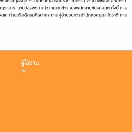
า พงศ์เจริญศิริกุล ตำแหน่งภัณฑารักษ์ชำนาญการ (หัวหน้าพิพิธภัณฑสถาน
ญงาน 4. นายวัชรพงษ์ แก้วแกมแข ตำแหน่งพนักงานขับรถยนต์ ทั้งนี้ การ
์ และท่านอธิบดีกรมศิลปากร ท่านผู้อำนวยการสำนักหอสมุดแห่งชาติ ท่าน
ผู้ใช้งาน
ชื่อ