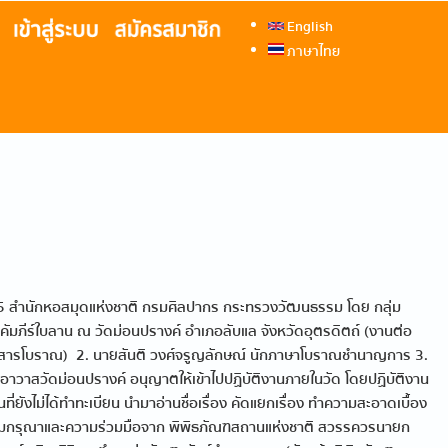
English
ภาษาไทย
65 สำนักหอสมุดแห่งชาติ กรมศิลปากร กระทรวงวัฒนธรรม โดย กลุ่ม
มภีร์ใบลาน ณ วัดม่อนปรางค์ อำเภอลับแล จังหวัดอุตรดิตถ์ (งานต่อ
วจเอกสารโบราณ) 2. นายสันติ วงศ์จรูญลักษณ์ นักภาษาโบราณชำนาญการ 3.
าวาสวัดม่อนปรางค์ อนุญาตให้เข้าไปปฏิบัติงานภายในวัด โดยปฏิบัติงาน
ที่ยังไม่ได้ทำทะเบียน นำมาอ่านชื่อเรื่อง คัดแยกเรื่อง ทำความสะอาดเบื้อง
รับความกรุณาและความร่วมมือจาก พิพิธภัณฑสถานแห่งชาติ สวรรควรนายก