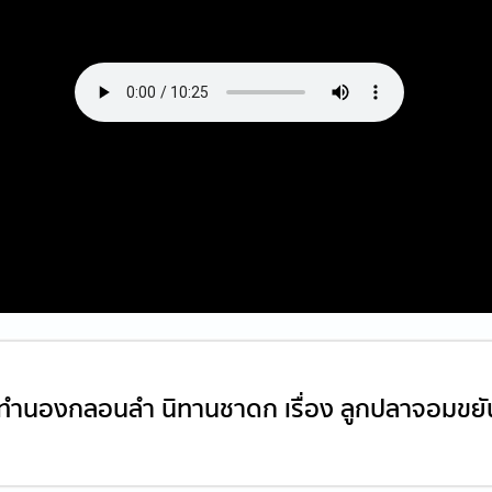
ว ทำนองกลอนลำ นิทานชาดก เรื่อง ลูกปลาจอมขยั