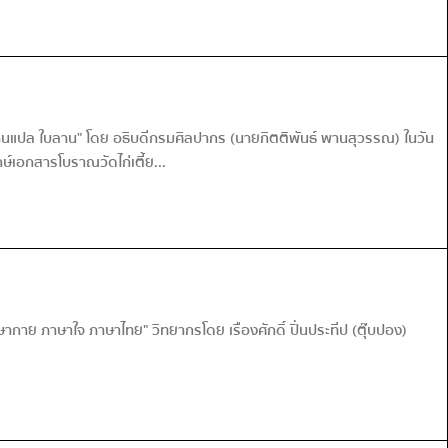
่านแปล ใบลาน" โดย อธิบดีกรมศิลปากร (นายกิตติพันธ์ พานสุวรรณ) ในวัน
ษ์เอกสารโบราณวัดไก่เตี้ย...
ษากาย ภาษาใจ ภาษาไทย" วิทยากรโดย เรืองศักดิ์ ปิ่นประทีป (ตุ๊บปอง)