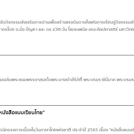
กิจกรรมส่งเสริมการอ่านเพื่อสร้างแรงบันดาลใจแห่งการเรียนรู้กิจกรรมส่งเส
กรโดย อ.มิ่ง ปัญหา และ ดร.รวิตะวัน โสภณพนิช คณะศิลปศาสตร์ มหาวิทยาลั
ในวันเฉลิมพระชนมพรรษาสมเด็จพระนางเจ้าสิริกิติ์ พระบรมราชินีนาถ พระบร
"หนังสือแบบเรียนไทย"
ดนิทรรศการเนื่องในวันภาษาไทยแห่งชาติ ประจำปี 2565 เรื่อง "หนังสือแบ