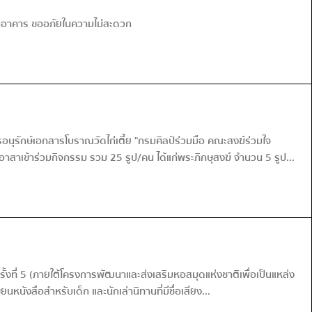
าในอาคาร ขออภัยในความไม่สะดวก
นุรักษ์เอกสารโบราณวัดไก่เตี้ย "กรมศิลป์ร่วมมือ คณะสงฆ์ร่วมใจ
าสาเข้าร่วมกิจกรรม รวม 25 รูป/คน ได้แก่พระภิกษุสงฆ์ จำนวน 5 รูป...
้งที่ 5 (ภายใต้โครงการพัฒนาและส่งเสริมหอสมุดแห่งชาติเพื่อเป็นแหล่ง
นังสือสำหรับเด็ก และนักเล่านิทานที่มีชื่อเสียง...