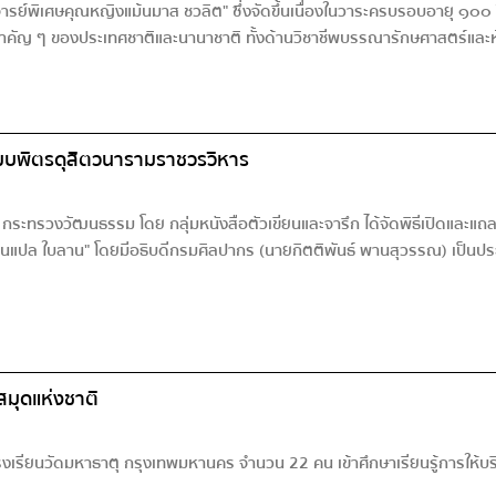
ย์พิเศษคุณหญิงแม้นมาส ชวลิต" ซึ่งจัดขึ้นเนื่องในวาระครบรอบอายุ ๑๐๐
นสำคัญ ๆ ของประเทศชาติและนานาชาติ ทั้งด้านวิชาชีพบรรณารักษศาสตร์และห
มบพิตรดุสิตวนารามราชวรวิหาร
ร กระทรวงวัฒนธรรม โดย กลุ่มหนังสือตัวเขียนและจารึก ได้จัดพิธีเปิดแล
อ่านแปล ใบลาน" โดยมีอธิบดีกรมศิลปากร (นายกิตติพันธ์ พานสุวรรณ) เป็นป
สมุดแห่งชาติ
เรียนวัดมหาธาตุ กรุงเทพมหานคร จำนวน 22 คน เข้าศึกษาเรียนรู้การให้บริกา