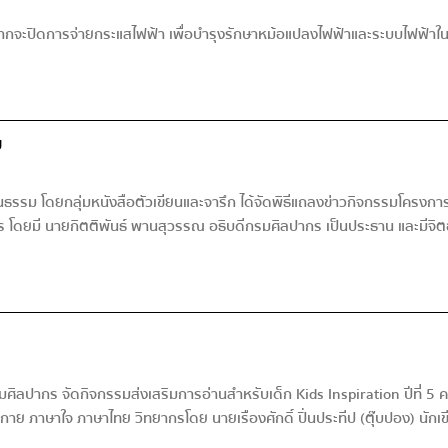
องจากจะปิดการจ่ายกระแสไฟฟ้า เพื่อบำรุงรักษาหม้อแปลงไฟฟ้าและระบบไฟฟ้
ย
รม โดยกลุ่มหนังสือตัวเขียนและจารึก ได้จัดพิธีแถลงข่าวกิจกรรมโครงการอ
คร โดยมี นายกิตติพันธ์ พานสุวรรณ อธิบดีกรมศิลปากร เป็นประธาน และมีจิตอ
ลปากร จัดกิจกรรมส่งเสริมการอ่านสำหรับเด็ก Kids Inspiration ปีที่ 5 ครั
ย ภาษาใจ ภาษาไทย วิทยากรโดย นายเรืองศักดิ์ ปิ่นประทีป (ตุ๊บปอง) นักเขียนห