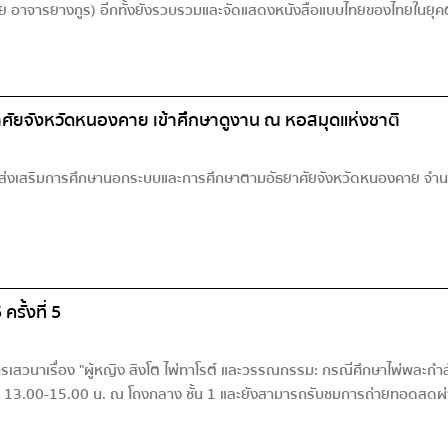
ย อาจารยางกูร) อีกทั้งยังรวบรวมและจัดแสดงหนังสือแบบไทยของไทยในยุคต่า
ัยจังหวัดหนองคาย เข้าศึกษาดูงาน ณ หอสมุดแห่งชาติ
่งเสริมการศึกษานอกระบบและการศึกษาตามอัธยาศัยจังหวัดหนองคาย จำนวน 
รั้งที่ 5
การเสวนาเรื่อง "ผู้หญิง สิงโต ไพ่ทาโรต์ และวรรณกรรม: กรณีศึกษาไพ่พละกำ
า 13.00-15.00 น. ณ โถงกลาง ชั้น 1 และยังสามารถรับชมการถ่ายทอดสดผ่