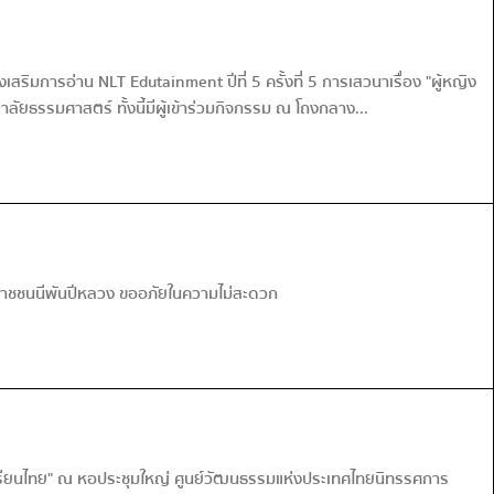
ริมการอ่าน NLT Edutainment ปีที่ 5 ครั้งที่ 5 การเสวนาเรื่อง "ผู้หญิง
ยธรรมศาสตร์ ทั้งนี้มีผู้เข้าร่วมกิจกรรม ณ โถงกลาง...
มราชชนนีพันปีหลวง ขออภัยในความไม่สะดวก
บเรียนไทย" ณ หอประชุมใหญ่ ศูนย์วัฒนธรรมแห่งประเทศไทย นิทรรศการ