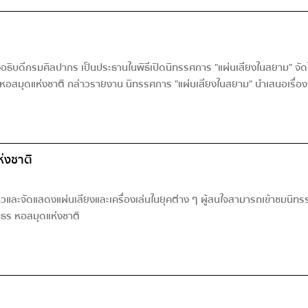
งอธิบดีกรมศิลปากร เป็นประธานในพิธีเปิดนิทรรศการ "แผ่นเสียงในสยาม" จัด
สมุดแห่งชาติ กล่าวรายงาน นิทรรศการ "แผ่นเสียงในสยาม" นำเสนอเรื่องร
่งชาติ
ะจัดแสดงแผ่นเสียงและเครื่องเล่นในยุคต่าง ๆ ผู้สนใจสามารถเข้าชมนิทรรศการ
นธร หอสมุดแห่งชาติ