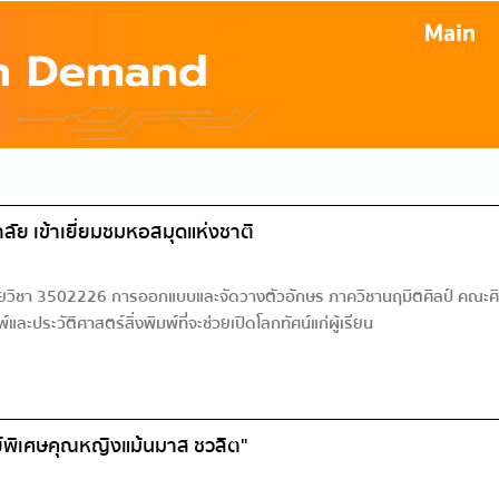
ย เข้าเยี่ยมชมหอสมุดแห่งชาติ
 รายวิชา 3502226 การออกแบบและจัดวางตัวอักษร ภาควิชานฤมิตศิลป์ คณะศ
ะประวัติศาสตร์สิ่งพิมพ์ที่จะช่วยเปิดโลกทัศน์แก่ผู้เรียน
์พิเศษคุณหญิงแม้นมาส ชวลิต"