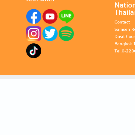
Nation
Thail
Contact
Samsen R
Dusit Cou
Bangkok 
Tel. 0-22