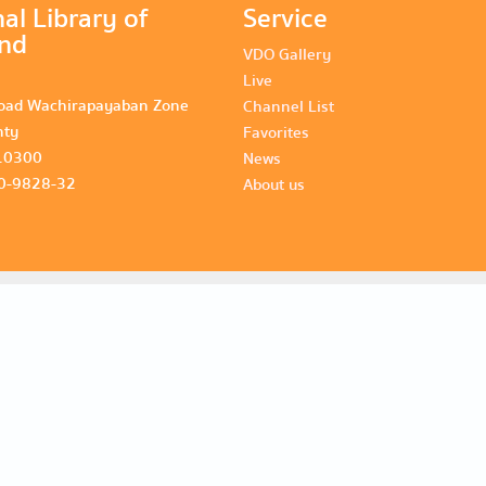
al Library of
Service
and
VDO Gallery
Live
oad Wachirapayaban Zone
Channel List
nty
Favorites
10300
News
80-9828-32
About us