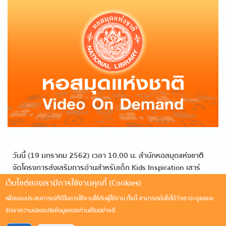
วันนี้ (19 มกราคม 2562) เวลา 10.00 น. สำนักหอสมุดแห่งชาติ
จัดโครงการส่งเสริมการอ่านสำหรับเด็ก Kids Inspiration เสาร์
สนุก สุขหรรษา ปีที่ 2 ครั้งที่ 3ในหัวข้อ “โมมาย by me” โดยมีผู้
เว็บไซต์ของเรามีการใช้งานคุกกี้ (Cookies)
อำนวยสำนักหอสมุดแห่งชาติ
เพื่อมอบประสบการณ์ที่ดีในการใช้งานให้กับผู้ใช้งาน ทั้งนี้ สามารถมั่นใจได้ว่าเราจะดูแลและ
รักษาความปลอดภัยข้อมูลของท่านเป็นอย่างดี