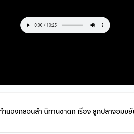
ว ทำนองกลอนลำ นิทานชาดก เรื่อง ลูกปลาจอมขยั