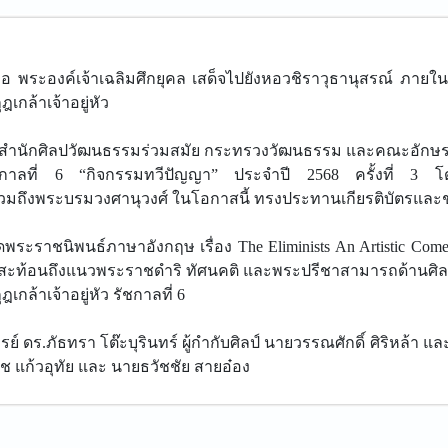
ธอ พระองค์เจ้าเฉลิมศึกยุคล เสด็จไปยังหอวชิราวุธานุสรณ์ ภา
กล้าเจ้าอยู่หัว
ับสำนักศิลปวัฒนธรรมร่วมสมัย กระทรวงวัฒนธรรม และคณะอักษรศ
ัชกาลที่ 6 “กิจกรรมทวีปัญญา” ประจำปี 2568 ครั้งที่ 3 โดยม
องค์ รวมถึงพระบรมวงศานุวงศ์ ในโอกาสนี้ ทรงประทานเกียรติบัตรแ
ูดพระราชนิพนธ์ภาษาอังกฤษ เรื่อง The Eliminists An Artistic C
่สะท้อนถึงแนวพระราชดำริ ทัศนคติ และพระปรีชาสามารถด้านศิลปะ
าเจ้าอยู่หัว รัชกาลที่ 6
ย์ ดร.ภัธทรา โต๊ะบุรินทร์ ผู้กำกับศิลป์ นายวรรณศักดิ์ ศิริหล
ช แก้วอุทัย และ นายธวัชชัย สายอ๋อง