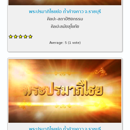
พระปรมาภิไธยย่อ ถ้ำค้างคาว จ.ราชบุรี
ศิลปะ-สถาปัตยกรรม
ศิลปะสมัยสุโขทัย
Average:
5
(
1
vote)
พระปรมาภิไธยย่อ ถ้ำค้างคาว จ.ราชบุรี