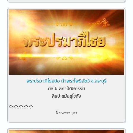
พระปรมาภิไธยย่อ ถ้ำพระโพธิสัตว์ จ.สระบุรี
ศิลปะ-สถาปัตยกรรม
ศิลปะสมัยสุโขทัย
No votes yet