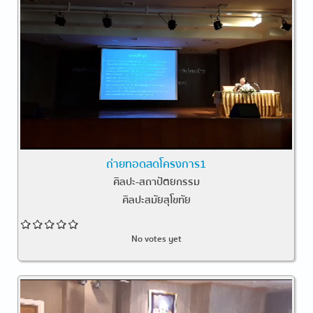
ถ่ายทอดสดโครงการ1
ศิลปะ-สถาปัตยกรรม
ศิลปะสมัยสุโขทัย
No votes yet