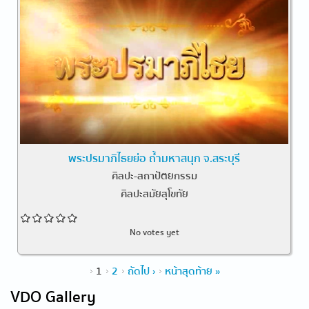
พระปรมาภิไธยย่อ ถ้ำมหาสนุก จ.สระบุรี
ศิลปะ-สถาปัตยกรรม
ศิลปะสมัยสุโขทัย
No votes yet
Pages
1
2
ถัดไป ›
หน้าสุดท้าย »
VDO Gallery