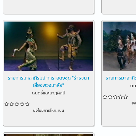
รายการมาลาภิรมย์ การแสดงชุด "รำรจนา
รายการมาลาภิร
เสี่ยงพวงมาลัย"
ดน
ดนตรีและนาฏศิลป์
ยั
ยังไม่มีการให้คะแนน