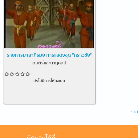
รายการมาลาภิรมย์ การแสดงชุด "กราวชัย"
ดนตรีและนาฏศิลป์
ยังไม่มีการให้คะแนน
หน้า
« 
ติดตามได้ที่