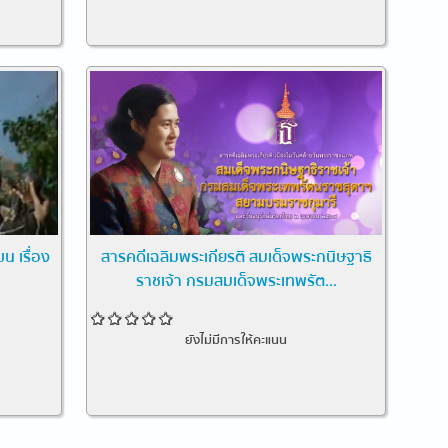
น เรื่อง
สารคดีเฉลิมพระเกียรติ สมเด็จพระกนิษฐาธิ
ราชเจ้า กรมสมเด็จพระเทพรัต...
ยังไม่มีการให้คะแนน